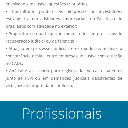
envolvendo, inclusive, questões tributárias;
• Consultoria jurídica às empresas e investidores
estrangeiros em atividades empresariais no Brasil ou de
brasileiros com atividade no exterior;
• Propositura ou participação como credor em processos de
recuperação judicial ou de falência;
• Atuação em processos judiciais e extrajudiciais relativos à
concorrência desleal entre empresas, inclusive com atuação
no CADE;
• Análise e assessoria para registro de marcas e patentes
junto ao INPI ou em demandas judiciais decorrentes de
violações de propriedade intelectual.
Profissionais